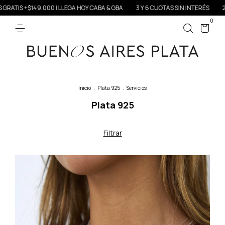
& GBA
3 Y 6 CUOTAS SIN INTERÉS
20% OFF TRANSFRENCIA
ENVÍOS GR
0
Inicio
.
Plata 925
.
Servicios
Plata 925
Filtrar