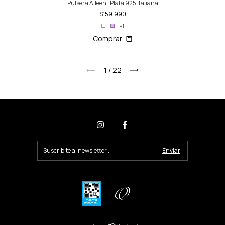
Pulsera Aileen | Plata 925 Italiana
$159.990
+1
Comprar
1
/
22