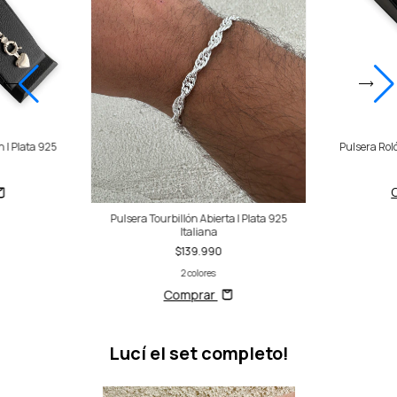
n | Plata 925
Pulsera Roló
Pulsera Tourbillón Abierta | Plata 925
Italiana
$139.990
2 colores
Comprar
Lucí el set completo!