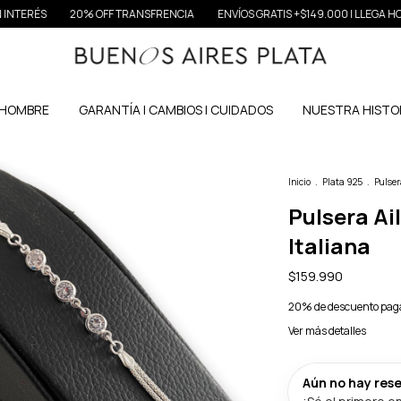
20% OFF TRANSFRENCIA
ENVÍOS GRATIS +$149.000 | LLEGA HOY CABA & G
HOMBRE
GARANTÍA | CAMBIOS | CUIDADOS
NUESTRA HISTO
Inicio
.
Plata 925
.
Pulser
Pulsera Ail
Italiana
$159.990
20% de descuento
paga
Ver más detalles