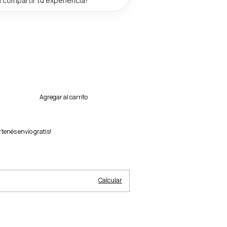
y
tenés envío gratis!
Cambiar CP
Calcular