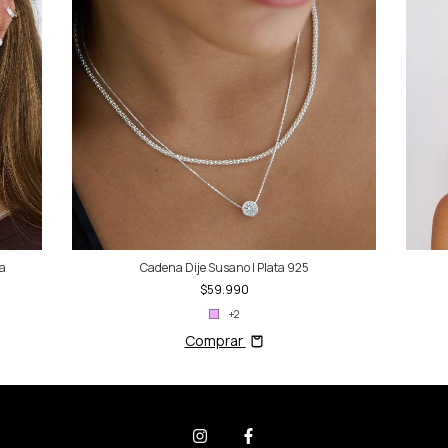
na
Cadena Dije Susano | Plata 925
$59.990
+2
Comprar