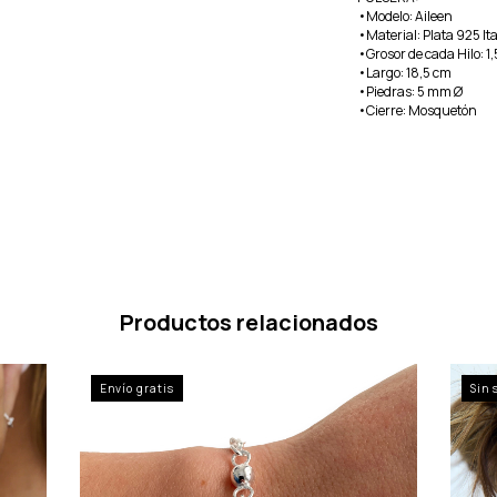
•Modelo: Aileen
•Material: Plata 925 It
•Grosor de cada Hilo: 
•Largo: 18,5 cm
•Piedras: 5 mm Ø
•Cierre: Mosquetón
Productos relacionados
Envío gratis
Sin 