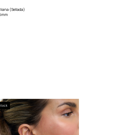
aliana (Sellada)
1,5mm
stock