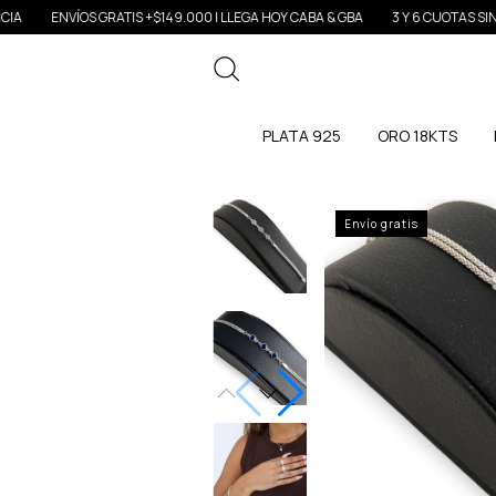
ÍOS GRATIS +$149.000 | LLEGA HOY CABA & GBA
3 Y 6 CUOTAS SIN INTERÉS
PLATA 925
ORO 18KTS
Envío gratis