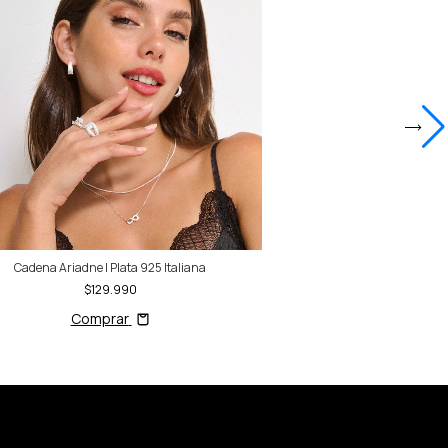
Cadena Ariadne | Plata 925 Italiana
Cadena Ariadne con Dije Co
$129.990
$169
Comprar
Compr