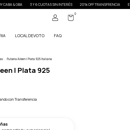
BA
3 Y 6 CUOTAS SIN INTERÉS
20% OFF TRANSFRENCIA
ENVÍOS GRATI
0
RIA
LOCAL DEVOTO
FAQ
as
.
Pulsera Aileen | Plata 925 Italiana
een | Plata 925
ndo con Transferencia