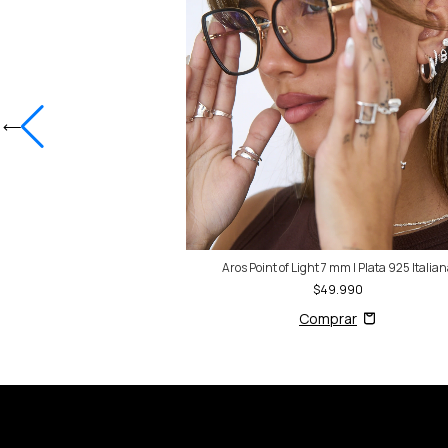
 | Plata 925 Italiana
Aros Point of Light 7 mm | Plata 925 Italia
0
$159.990
$49.990
rar