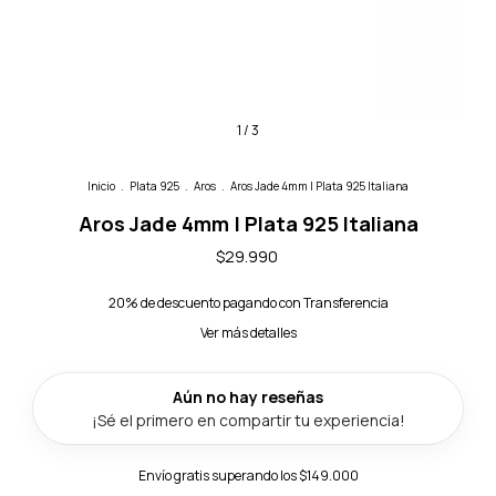
1
/
3
Inicio
.
Plata 925
.
Aros
.
Aros Jade 4mm | Plata 925 Italiana
Aros Jade 4mm | Plata 925 Italiana
$29.990
20% de descuento
pagando con Transferencia
Ver más detalles
Envío gratis
superando los
$149.000