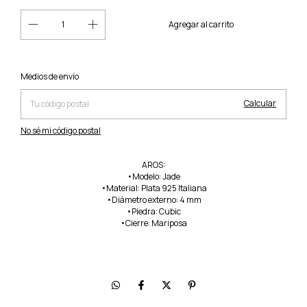
Cambiar CP
Entregas para el CP:
Medios de envío
Calcular
No sé mi código postal
AROS:
•Modelo: Jade
•Material: Plata 925 Italiana
•Diámetro externo: 4 mm
•Piedra: Cubic
•Cierre: Mariposa