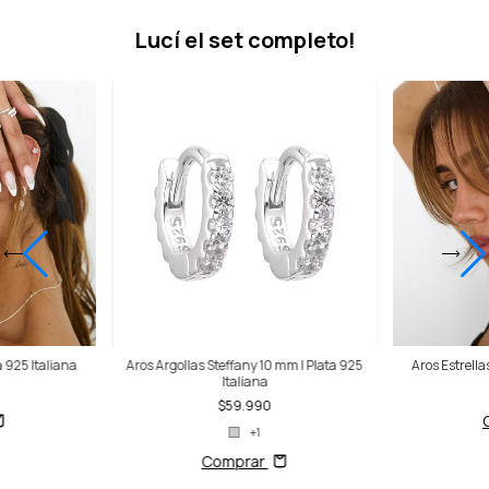
Lucí el set completo!
a 925 Italiana
Aros Argollas Steffany 10 mm | Plata 925
Aros Estrella
Italiana
$59.990
+1
Comprar