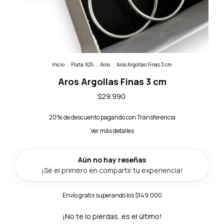
Inicio
.
Plata 925
.
Aros
.
Aros Argollas Finas 3 cm
Aros Argollas Finas 3 cm
$29.990
20% de descuento
pagando con Transferencia
Ver más detalles
Envío gratis
superando los
$149.000
¡No te lo pierdas, es el último!