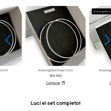
Envío gratis
s 5 cm
Aros Argollas Finas 7,5 cm
Aros Arg
$89.990
Lucí el set completo!