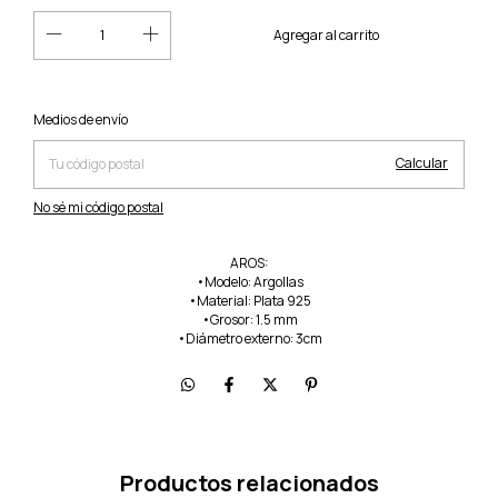
Cambiar CP
Entregas para el CP:
Medios de envío
Calcular
No sé mi código postal
AROS:
•Modelo: Argollas
•Material: Plata 925
•Grosor: 1.5 mm
•Diámetro externo: 3cm
Productos relacionados