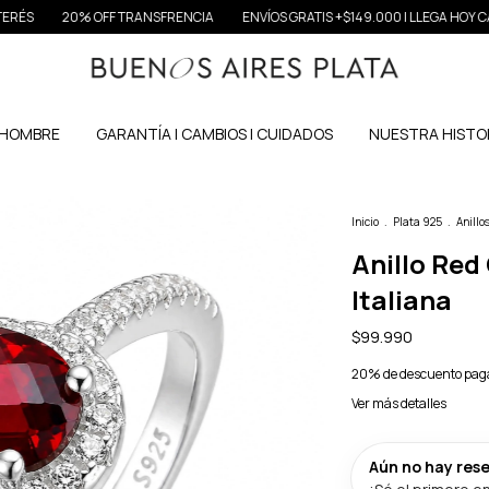
20% OFF TRANSFRENCIA
ENVÍOS GRATIS +$149.000 | LLEGA HOY CABA &
HOMBRE
GARANTÍA | CAMBIOS | CUIDADOS
NUESTRA HISTO
Inicio
.
Plata 925
.
Anillo
Anillo Red
Italiana
$99.990
20% de descuento
paga
Ver más detalles