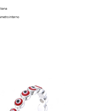
aliana
iámetro interno