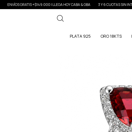
NVÍOS GRATIS +$149.000 | LLEGA HOY CABA & GBA
3 Y 6 CUOTAS SIN INTERÉS
PLATA 925
ORO 18KTS