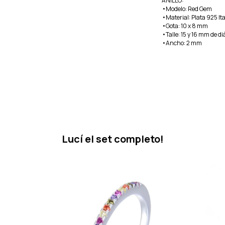
ANILLO:
•Modelo: Red Gem
•Material: Plata 925 It
•Gota: 10 x 8 mm
•Talle: 15 y 16 mm de d
•Ancho: 2 mm
Lucí el set completo!