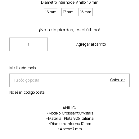
Diámetro Interno del Anillo:
16 mm
16 mm
17 mm
18 mm
¡No te lo pierdas, es el último!
Cambiar CP
Entregas para el CP:
Medios de envío
Calcular
No sé mi código postal
ANILLO:
•Modelo: Croissant Crystals
•Material: Plata 925 Italiana
•Diámetro Interno: 17 mm
•Ancho: 7 mm