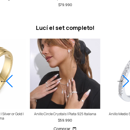
$79.990
Lucí el set completo!
| Silver or Gold |
Anillo Circle Crystals | Plata 925 Italiana
Anillo Medio S
ana
$59.990
Comprar