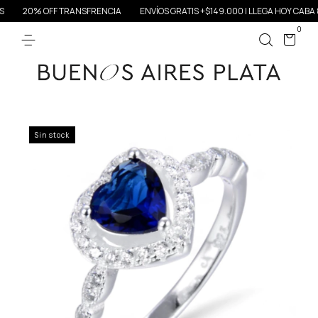
20% OFF TRANSFRENCIA
ENVÍOS GRATIS +$149.000 | LLEGA HOY CABA & 
0
Sin stock