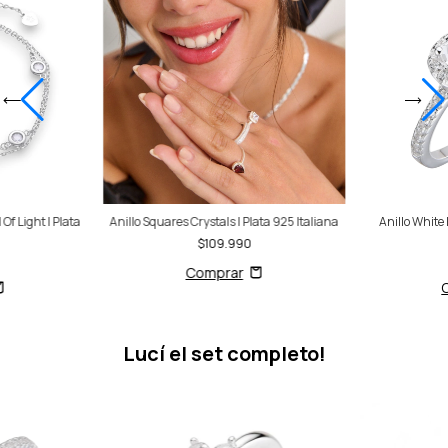
Of Light | Plata
Anillo Squares Crystals | Plata 925 Italiana
Anillo White 
$109.990
Lucí el set completo!